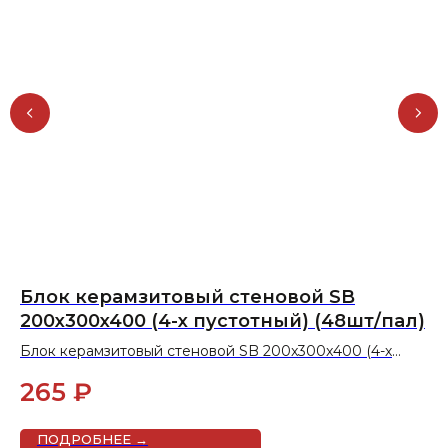
Блок керамзитовый стеновой SB
Б
200x300x400 (4-х пустотный) (48шт/пал)
V
(
Блок керамзитовый стеновой SB 200x300x400 (4-х
Бл
пустотный) (48шт/пал)
(1
265
₽
1
ПОДРОБНЕЕ →