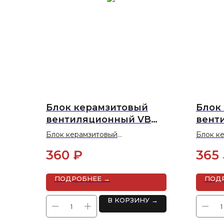
Блок керамзитовый
Блок
вентиляционный VB
вент
200x300x400 (U 2 CAN) (48
200x3
Блок керамзитовый
Блок к
шт/пал)
(36шт
вентиляционный VB 200x300x400
вентил
360
₽
365
(U 2 CAN) (48 шт/пал)
(U 1 CA
ПОДРОБНЕЕ →
ПОД
В КОРЗИНУ →