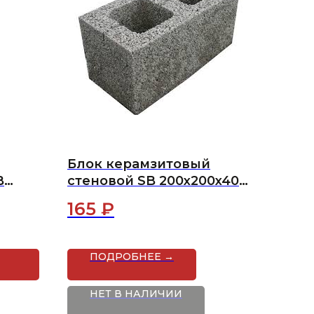
Блок керамзитовый
B
стеновой SB 200x200x400
(1
(2-х пустотный)
165
₽
ал)
ПОДРОБНЕЕ →
НЕТ В НАЛИЧИИ