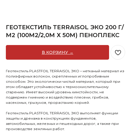
ГЕОТЕКСТИЛЬ TERRAISOL ЭКО 200 Г/
М2 (100М2/2,0М Х 50М) ПЕНОПЛЕКС
В КОРЗИНУ →
Геотекстиль PLASTFOIL TERRAISOL ЭКО – нетканый материал из
полиэфирных волокон, скрепленных иглопробивным
способом. Это экологически чистый материал, который при
этом обладает устойчивостью к термоокислительному
старению. Имеет высокий уровень химстойкости, не
подвержен гниению и воздействию плесени, грибков,
насекомых, грызунов, прорастанию корней.
Геотекстиль PLASTFOIL TERRAISOL ЭКО выполняет функции
защиты и дренажа в конструкциях фундаментов,
автомобильных, железных и пешеходных дорог, а также при
производстве земляных работ.