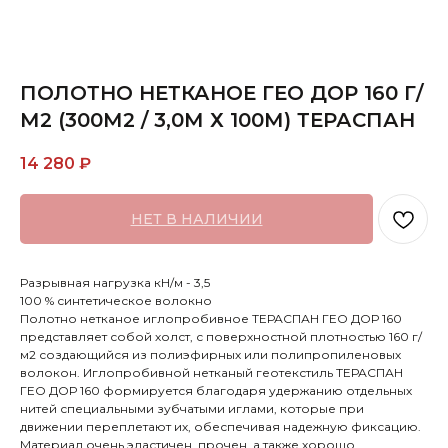
ПОЛОТНО НЕТКАНОЕ ГЕО ДОР 160 Г/
М2 (300М2 / 3,0М Х 100М) ТЕРАСПАН
14 280
₽
НЕТ В НАЛИЧИИ
Разрывная нагрузка кН/м - 3,5
100 % синтетическое волокно
Полотно нетканое иглопробивное ТЕРАСПАН ГЕО ДОР 160
представляет собой холст, с поверхностной плотностью 160 г/
м2 создающийся из полиэфирных или полипропиленовых
волокон. Иглопробивной нетканый геотекстиль ТЕРАСПАН
ГЕО ДОР 160 формируется благодаря удержанию отдельных
нитей специальными зубчатыми иглами, которые при
движении переплетают их, обеспечивая надежную фиксацию.
Материал очень эластичен, прочен, а также хорошо