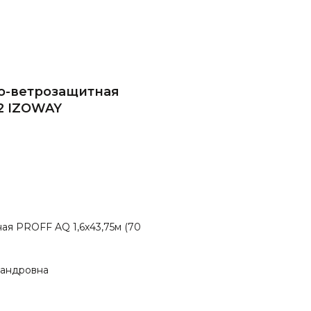
о-ветрозащитная
м2 IZOWAY
я PROFF AQ 1,6х43,75м (70
сандровна