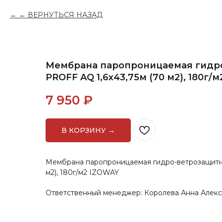
← ВЕРНУТЬСЯ НАЗАД
Мембрана паропроницаемая гидр
PROFF AQ 1,6х43,75м (70 м2), 180г/
7 950
₽
В КОРЗИНУ →
Мембрана паропроницаемая гидро-ветрозащитна
м2), 180г/м2 IZOWAY
Ответственный менеджер: Королева Анна Алек