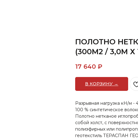
ПОЛОТНО НЕТК
(300М2 / 3,0М 
17 640
₽
В КОРЗИНУ →
Разрывная нагрузка кН/м - 4
100 % синтетическое волок
Полотно нетканое иглопр
собой холст, с поверхност
полиэфирных или полипроп
геотекстиль ТЕРАСПАН ГЕ