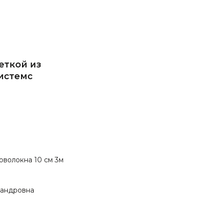
еткой из
истемс
оволокна 10 см 3м
сандровна