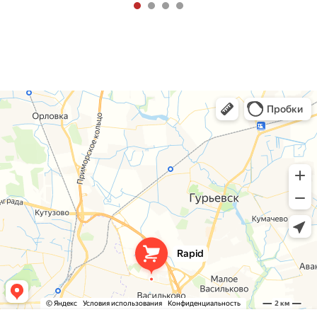
sale@rapidkld.ru
ПОКУПАТЕЛЮ
Каталог товаров
О компании
Оплата и возврат
Контакты
Поставщикам и перевозчикам
Услуги
Время работы:
Пн-пт 8:00 - 18:00,
Сб 09:00 - 13:00
Адрес:
236001 г. Калининград,
Северный обход, 12
Политика конфиденциальности
Согласие на обработку персональных
данных