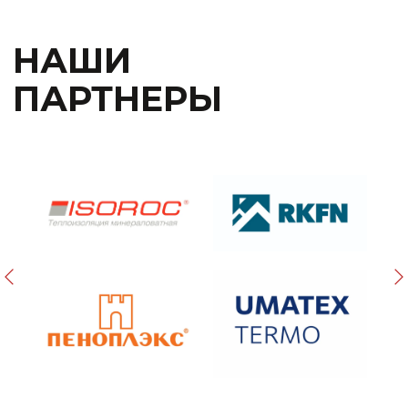
+7 (4012) 38-88-24
ЗАКАЗАТЬ ЗВОНОК →
sale@rapidkld.ru
Розничный отдел:
+7 (4012) 388-824
Отдел оптовых продаж:
+7 (4012) 922-988