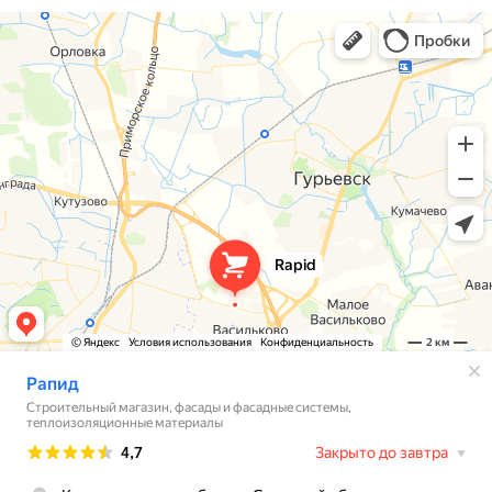
+7 (4012) 38-88-24
ЗАКАЗАТЬ ЗВОНОК →
sale@rapidkld.ru
Розничный отдел:
+7 (4012) 388-824
Отдел оптовых продаж:
+7 (4012) 922-988
sale@rapidkld.ru