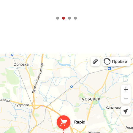
+7 (4012) 922-988
sale@rapidkld.ru
ПОКУПАТЕЛЮ
Каталог товаров
О компании
Оплата и возврат
Контакты
Поставщикам и перевозчикам
Услуги
Время работы:
Пн-пт 8:00 - 18:00,
Сб 09:00 - 13:00
Адрес:
236001 г. Калининград,
Северный обход, 12
Политика конфиденциальности