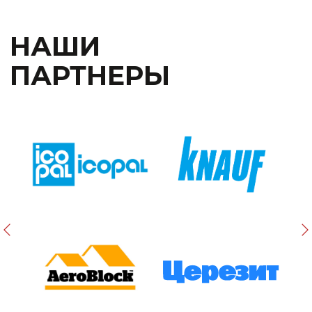
+7 (4012) 38-88-24
ЗАКАЗАТЬ ЗВОНОК →
sale@rapidkld.ru
Розничный отдел:
+7 (4012) 388-824
Отдел оптовых продаж: