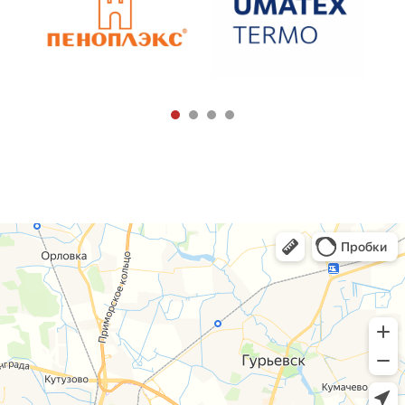
+7 (4012) 38-88-24
ЗАКАЗАТЬ ЗВОНОК →
sale@rapidkld.ru
Розничный отдел:
+7 (4012) 388-824
Отдел оптовых продаж:
+7 (4012) 922-988