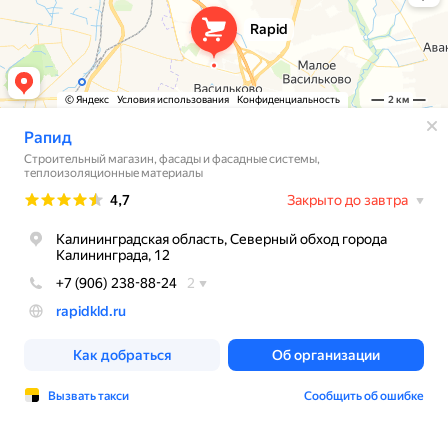
sale@rapidkld.ru
ПОКУПАТЕЛЮ
Каталог товаров
О компании
Оплата и возврат
Контакты
Поставщикам и перевозчикам
Услуги
Время работы:
Пн-пт 8:00 - 18:00,
Сб 09:00 - 13:00
Адрес:
236001 г. Калининград,
Северный обход, 12
Политика конфиденциальности
Согласие на обработку персональных