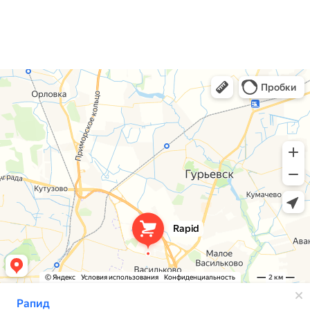
+7 (4012) 38-88-24
ЗАКАЗАТЬ ЗВОНОК →
sale@rapidkld.ru
Розничный отдел:
+7 (4012) 388-824
Отдел оптовых продаж:
+7 (4012) 922-988
sale@rapidkld.ru
ПОКУПАТЕЛЮ
Каталог товаров
О компании
Оплата и возврат
Контакты