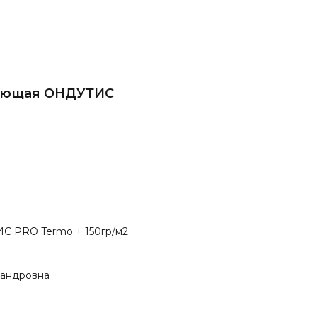
жающая ОНДУТИС
С PRO Termo + 150гр/м2
сандровна